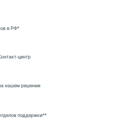
ов в РФ*
Контакт‑центр
 на нашем решении
отделов поддержки**