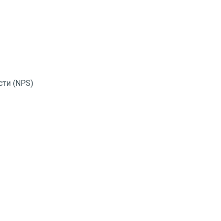
сти
(
NPS)