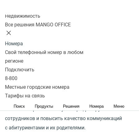
Колл-центр
Недвижимость
Организация работы приемной комиссии учебного
Все решения MANGO OFFICE
заведения связана с необходимостью постоянной
коммуникации и качественной обработкой большого
Номера
потока входящих вопросов и информации. Важно
Свой телефонный номер в любом
не потерять ни одного запроса, ведь от этого зависит
регионе
выполнение плана по набору абитуриентов и рейтинг
Подключить
вуза.
8-800
Местные городские номера
Комплекс инструментов MANGO OFFICE поможет
Тарифы на связь
реализовать единое цифровое пространство,
Поиск
Продукты
Решения
Номера
Меню
автоматизировать консультации, разгрузить
сотрудников и повысить качество коммуникаций
с абитуриентами и их родителями.