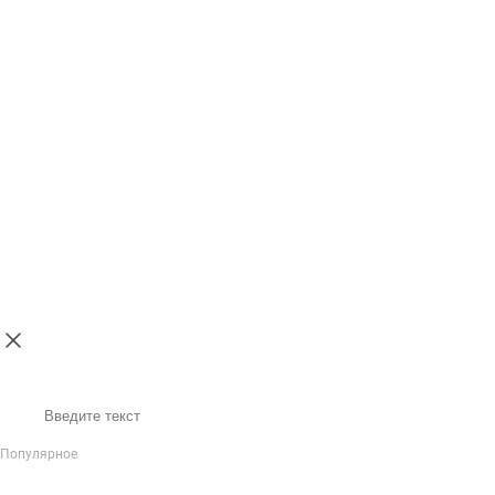
Поиск
Популярное
IP-Телефония
Голосовое приветствие и меню
Распределение