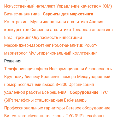
Искусственный интеллект
Управление качеством (QM)
Бизнес-аналитика
Сервисы для маркетинга
Коллтрекинг
Мультиканальная аналитика
Анализ
конкурентов
Сквозная аналитика
Товарная аналитика
Email-трекинг
Окупаемость инвестиций
Мессенджер‑маркетинг
Робот-аналитик
Робот-
маркетолог
Мультирегиональный коллтрекинг
Решения
Телефонизация офиса
Информационная безопасность
Крупному бизнесу
Красивые номера
Международный
номер
Бесплатный вызов 8−800
Организация
удаленной работы
Все решения
Оборудование
ПУС
(SIP) телефоны стационарные
Веб-камеры
Профессиональные гарнитуры
Сетевое оборудование
Видео- и конференц- телефоны
ПУС (SIP) телефоны