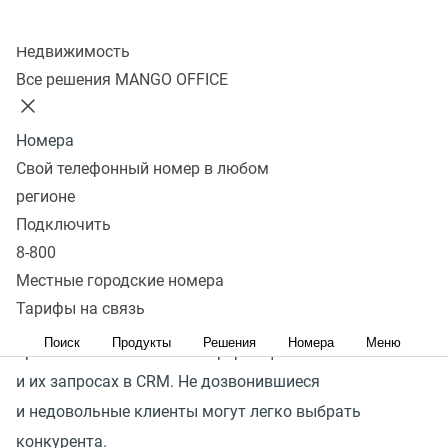
Колл-центр
Улучшите эффективность
Недвижимость
Все решения MANGO OFFICE
работы вашей команды,
интегрируя телефонию
Номера
и CRM
Свой телефонный номер в любом
регионе
Подключить
В современном бизнесе эффективность работы
8-800
менеджеров играет ключевую роль в успехе вашего
Местные городские номера
бизнеса. Они должны оперативно отвечать на звонки,
Тарифы на связь
своевременно перезванивать клиентам, а также
Поиск
Продукты
Решения
Номера
Меню
правильно записывать информацию о клиентах
и их запросах в CRM. Не дозвонившиеся
и недовольные клиенты могут легко выбрать
конкурента.