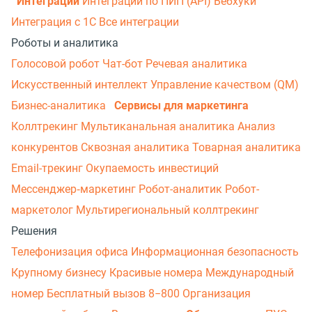
Интеграции
Интеграции по ПИП (API)
Вебхуки
Интеграция с 1С
Все интеграции
Роботы и аналитика
Голосовой робот
Чат-бот
Речевая аналитика
Искусственный интеллект
Управление качеством (QM)
Бизнес-аналитика
Сервисы для маркетинга
Коллтрекинг
Мультиканальная аналитика
Анализ
конкурентов
Сквозная аналитика
Товарная аналитика
Email-трекинг
Окупаемость инвестиций
Мессенджер‑маркетинг
Робот-аналитик
Робот-
маркетолог
Мультирегиональный коллтрекинг
Решения
Телефонизация офиса
Информационная безопасность
Крупному бизнесу
Красивые номера
Международный
номер
Бесплатный вызов 8−800
Организация