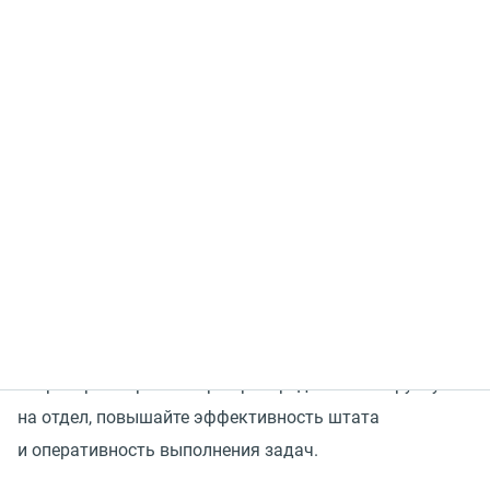
Ошибки при составлении расписания могут привести
к финансовым потерям. В часы пиковой нагрузки
бизнес упускает покупателей из-за нехватки
операторов, а в период спада клиентской активности
продолжает платить незадействованным
сотрудникам.
Подключайте
MANGO WorkForce Management
(
WFM)
—
сервис в составе Контакт-центра MANGO OFFICE для
автоматизированного планирования графика работы
операторов — равномерно распределяйте нагрузку
на отдел, повышайте эффективность штата
и оперативность выполнения задач.