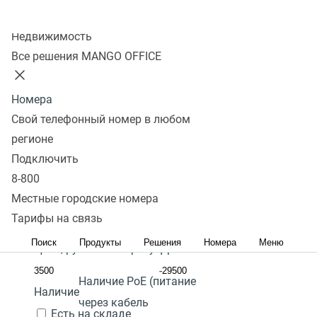
Колл-центр
Показать
Недвижимость
Все решения MANGO OFFICE
В избранном 0 товаров
Сравнить 0 товаров
Номера
Сбросить
Перейти в
SIP телефон с gigabit
Фильтры
Fanvil X301P
SIP телефон с PoE
4 700
Под
SIP
Свой телефонный номер в любом
избранное
телефон с цветным дисплеем
₽
заказ
регионе
Количество линий:
2
Перейти в
Популярные
Подключить
В
сравнение
Популярные
С высоким рейтингом
Сначала
Гарантия:
2 года
8-800
корзину
дешевые
Сначала дорогие
Местные городские номера
Наличие режима
Акция
Тарифы на связь
"моста" подключения
Поиск
Продукты
Решения
Номера
Меню
Цена,
руб.:
ПК к телефону:
Да
-
Наличие PoE (питание
Наличие
через кабель
Есть на складе