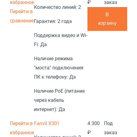
избранное
₽
заказ
Количество линий:
2
Перейти в
В
сравнение
Гарантия:
2 года
корзину
Поддержка видео и Wi-
Fi:
Да
Наличие режима
"моста" подключения
ПК к телефону:
Да
Наличие PoE (питание
через кабель
интернет):
Да
Перейти в
Fanvil X301
4 300
Под
избранное
₽
заказ