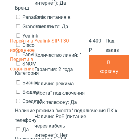
интернет):
Да
Бренд
Блок питания в
Panasonic
комплекте:
Да
Grandstream
Yealink
Перейти в
Yealink SIP-T30
4 400
Под
Cisco
избранное
₽
заказ
Fanvil
Количество линий:
1
Перейти в
В
SNOM
сравнение
Гарантия:
2 года
корзину
Категория
Бизнес
Наличие режима
Бюджет
"моста" подключения
Средний
ПК к телефону:
Да
Наличие режима "моста" подключения ПК к
Наличие PoE (питание
телефону
через кабель
Да
интернет):
Нет
Наличие портов 1 Gbit