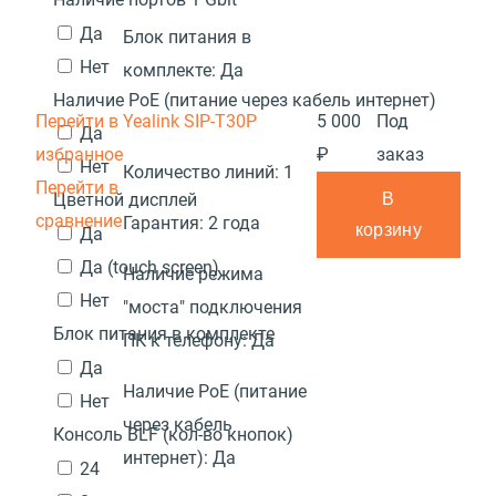
Да
Блок питания в
Нет
комплекте:
Да
Наличие PoE (питание через кабель интернет)
Перейти в
Yealink SIP-T30P
5 000
Под
Да
избранное
₽
заказ
Нет
Количество линий:
1
Перейти в
В
Цветной дисплей
сравнение
Гарантия:
2 года
корзину
Да
Да (touch screen)
Наличие режима
Нет
"моста" подключения
Блок питания в комплекте
ПК к телефону:
Да
Да
Наличие PoE (питание
Нет
через кабель
Консоль BLF (кол-во кнопок)
интернет):
Да
24