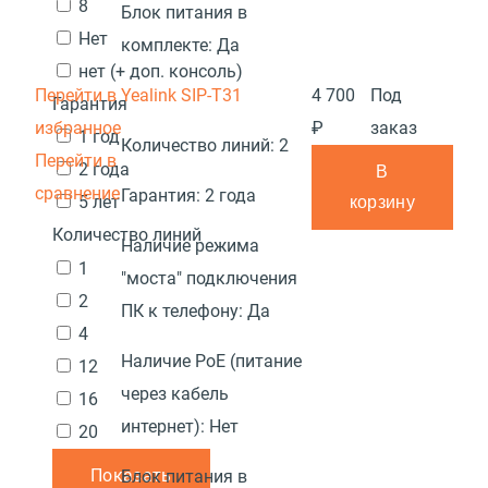
8
Блок питания в
Нет
комплекте:
Да
нет (+ доп. консоль)
Перейти в
Yealink SIP-T31
4 700
Под
Гарантия
избранное
₽
заказ
1 год
Количество линий:
2
Перейти в
2 года
В
сравнение
Гарантия:
2 года
5 лет
корзину
Количество линий
Наличие режима
1
"моста" подключения
2
ПК к телефону:
Да
4
Наличие PoE (питание
12
через кабель
16
интернет):
Нет
20
Показать
Блок питания в