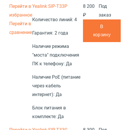
Перейти в
Yealink SIP-T33P
8 200
Под
избранное
₽
заказ
Количество линий:
4
Перейти в
В
сравнение
Гарантия:
2 года
корзину
Наличие режима
"моста" подключения
ПК к телефону:
Да
Наличие PoE (питание
через кабель
интернет):
Да
Блок питания в
комплекте:
Да
Перейти в
Yealink SIP-T33G
8 300
Под