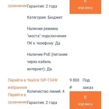
В
сравнение
Гарантия:
2 года
корзину
Категория:
Бюджет
Наличие режима
"моста" подключения
ПК к телефону:
Да
Наличие PoE (питание
через кабель
интернет):
Да
Перейти в
Yealink SIP-T34W
9 800
Под
избранное
₽
заказ
Количество линий:
4
Перейти в
В
сравнение
Гарантия:
2 года
корзину