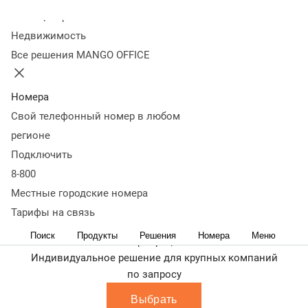
Выбрать
Колл-центр
Недвижимость
Оптимум
Все решения MANGO OFFICE
Для расширенных контакт-центров и роста
эффективности
10 200
руб.
/мес.
Номера
Выбрать
Свой телефонный номер в любом
регионе
Профи
Подключить
Для профессиональных контакт-центров и
8-800
коммуникаций без ограничений
13 400
руб.
Местные городские номера
/мес.
Тарифы на связь
Выбрать
Поиск
Продукты
Решения
Номера
Меню
Корпорация
Индивидуальное решение для крупных компаний
по запросу
Выбрать