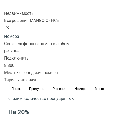
Колл-центр
Недвижимость
Получить подарок
Оставить заявку
Все решения MANGO OFFICE
Благодаря решениям
Номера
Свой телефонный номер в любом
MANGO OFFICE
регионе
Подключить
В 2 раза
8-800
Местные городские номера
быстрее обработка звонков
Тарифы на связь
На 37%
Поиск
Продукты
Решения
Номера
Меню
снизим количество пропущенных
На 20%