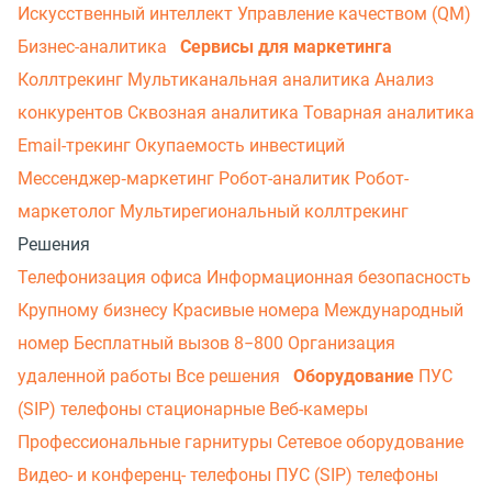
Искусственный интеллект
Управление качеством (QM)
Бизнес-аналитика
Сервисы для маркетинга
Коллтрекинг
Мультиканальная аналитика
Анализ
конкурентов
Сквозная аналитика
Товарная аналитика
Email-трекинг
Окупаемость инвестиций
Мессенджер‑маркетинг
Робот-аналитик
Робот-
маркетолог
Мультирегиональный коллтрекинг
Решения
Телефонизация офиса
Информационная безопасность
Крупному бизнесу
Красивые номера
Международный
номер
Бесплатный вызов 8−800
Организация
удаленной работы
Все решения
Оборудование
ПУС
(SIP) телефоны стационарные
Веб-камеры
Профессиональные гарнитуры
Сетевое оборудование
Видео- и конференц- телефоны
ПУС (SIP) телефоны