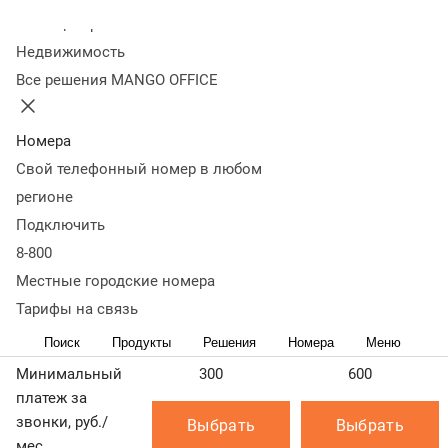
номеров России.
Колл-центр
Недвижимость
Все вызовы оплачивает владелец номера 8‑800.
Все решения MANGO OFFICE
Тарификация звонка начинается с момента ответа
системы (голосового приветствия, постановки звонка
в очередь, ответа владельца и пр.)
Номера
Свой телефонный номер в любом
Узнать стоимость и подключить номер в коде 8‑800 вы
можете на странице
Стоимость номера 8‑800
регионе
Как тарифицируются звонки на 8‑800?
Подключить
8-800
Узнать подробнее
Местные городские номера
Основные
К
пакеты
Тарифы на связь
Поиск
Продукты
Решения
Номера
Меню
Пакет 300
Пакет 600
Пакет 2500
Минимальный
300
600
платеж за
звонки, руб./
Выбрать
Выбрать
мес