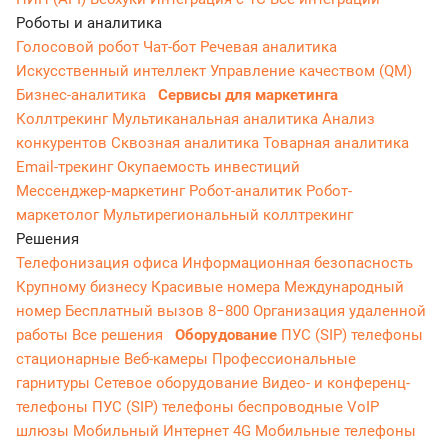
Роботы и аналитика
Голосовой робот
Чат-бот
Речевая аналитика
Искусственный интеллект
Управление качеством (QM)
Бизнес-аналитика
Сервисы для маркетинга
Коллтрекинг
Мультиканальная аналитика
Анализ
конкурентов
Сквозная аналитика
Товарная аналитика
Email-трекинг
Окупаемость инвестиций
Мессенджер‑маркетинг
Робот-аналитик
Робот-
маркетолог
Мультирегиональный коллтрекинг
Решения
Телефонизация офиса
Информационная безопасность
Крупному бизнесу
Красивые номера
Международный
номер
Бесплатный вызов 8−800
Организация удаленной
работы
Все решения
Оборудование
ПУС (SIP) телефоны
стационарные
Веб-камеры
Профессиональные
гарнитуры
Сетевое оборудование
Видео- и конференц-
телефоны
ПУС (SIP) телефоны беспроводные
VoIP
шлюзы
Мобильный Интернет 4G
Мобильные телефоны