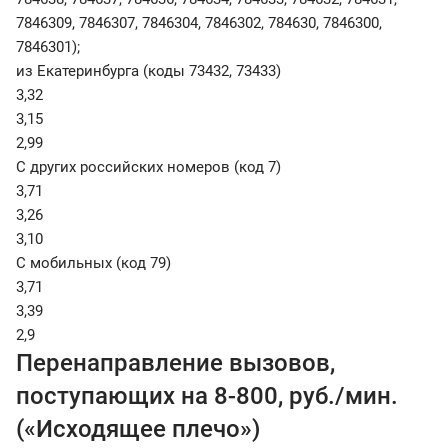
7846309, 7846307, 7846304, 7846302, 784630, 7846300,
7846301);
из Екатеринбурга (коды 73432, 73433)
3,32
3,15
2,99
С других российских номеров (код 7)
3,71
3,26
3,10
С мобильных (код 79)
3,71
3,39
2,9
Перенаправление вызовов,
поступающих на 8-800, руб./мин.
(«Исходящее плечо»)