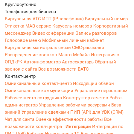
Круглосуточно
Телефония для бизнеса
Виртуальная АТС
ИПТ (IP-телефония)
Виртуальный номер
Этикетка
МАВ сервис
Карусель номеров
Корпоративный
мессенджер
Видеоконференции
Запись разговоров
Голосовое меню
Мобильный личный кабинет
Виртуальная магистраль связи
СМС-рассылки
Распределение звонков
Манго Мобайл
Интеграция с
ОПДкРК
Автоинформатор
Автосекретарь
Обратный
звонок с сайта
Все возможности ВАТС
Контакт-центр
Омниканальный контакт-центр
Исходящий обзвон
Омниканальные коммуникации
Управление персоналом
Рабочее место сотрудника
Конструктор отчетов
Робот-
администратор
Управление рабочими ресурсами
База
знаний
Управление сделками
ПИП (API) для УВК (CRM)
Чат для сайта
Оценка эффективности работы
Все
возможности колл-центра
Интеграции
Интеграции по
ПИП (API)
Вебхуки
Интеграция с 1С
Все интеграции