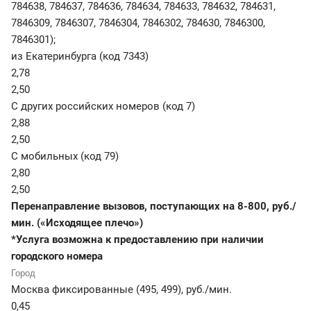
784638, 784637, 784636, 784634, 784633, 784632, 784631,
7846309, 7846307, 7846304, 7846302, 784630, 7846300,
7846301);
из Екатеринбурга (код 7343)
2,78
2,50
С других российских номеров (код 7)
2,88
2,50
С мобильных (код 79)
2,80
2,50
Перенаправление вызовов, поступающих на 8-800, руб./
мин. («Исходящее плечо»)
*Услуга возможна к предоставлению при наличии
городского номера
Москва фиксированные (495, 499)
,
руб./мин.
0,45