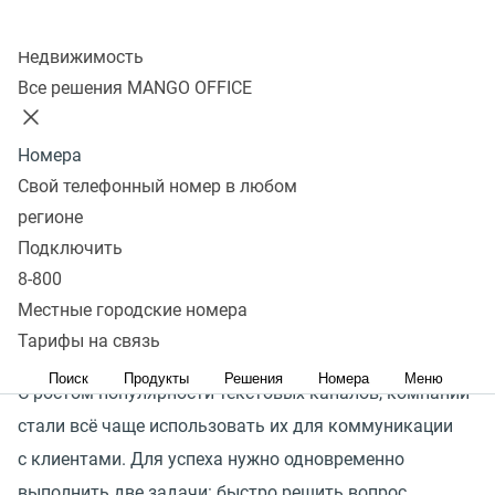
Колл-центр
покупателей предпочитают написать в компанию,
Недвижимость
чтобы связаться с ней
Все решения MANGO OFFICE
> 50%
Номера
Свой телефонный номер в любом
покупателей ожидают от компании, что она будет
регионе
на связи 24/7
Подключить
97%
8-800
Местные городские номера
доля рутинных запросов
Тарифы на связь
в коммуникации компании с ее клиентами
Поиск
Продукты
Решения
Номера
Меню
С ростом популярности текстовых каналов, компании
стали всё чаще использовать их для коммуникации
с клиентами. Для успеха нужно одновременно
выполнить две задачи: быстро решить вопрос