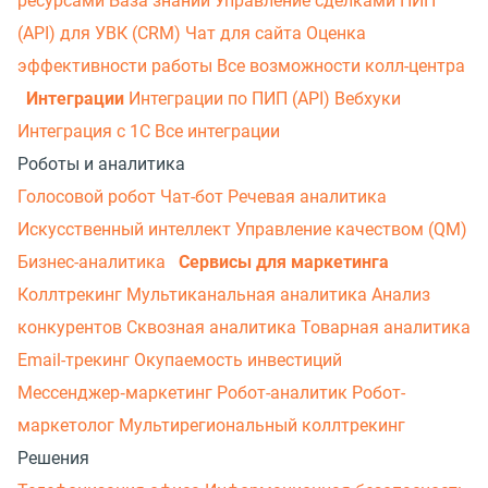
ресурсами
База знаний
Управление сделками
ПИП
(API) для УВК (CRM)
Чат для сайта
Оценка
эффективности работы
Все возможности колл-центра
Интеграции
Интеграции по ПИП (API)
Вебхуки
Интеграция с 1С
Все интеграции
Роботы и аналитика
Голосовой робот
Чат-бот
Речевая аналитика
Искусственный интеллект
Управление качеством (QM)
Бизнес-аналитика
Сервисы для маркетинга
Коллтрекинг
Мультиканальная аналитика
Анализ
конкурентов
Сквозная аналитика
Товарная аналитика
Email-трекинг
Окупаемость инвестиций
Мессенджер‑маркетинг
Робот-аналитик
Робот-
маркетолог
Мультирегиональный коллтрекинг
Решения